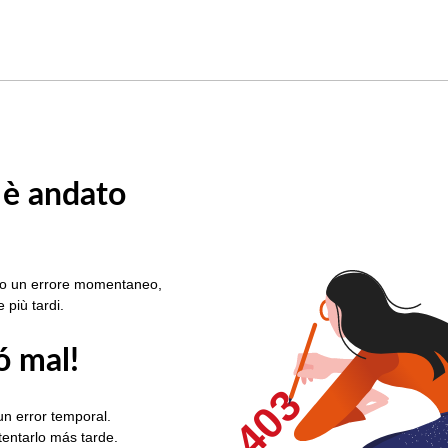
 è andato
rato un errore momentaneo,
e più tardi.
ó mal!
403
un error temporal.
ntentarlo más tarde.