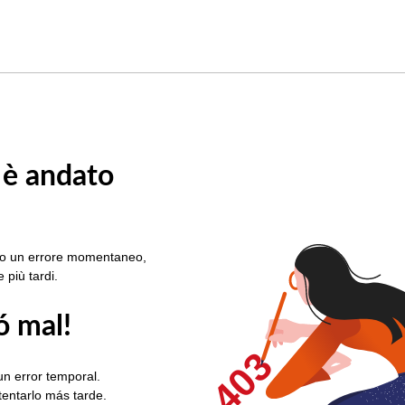
 è andato
rato un errore momentaneo,
e più tardi.
ó mal!
403
un error temporal.
ntentarlo más tarde.