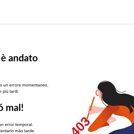
 è andato
rato un errore momentaneo,
e più tardi.
ó mal!
403
un error temporal.
ntentarlo más tarde.